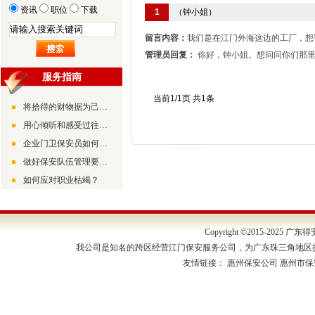
资讯
职位
下载
1
（钟小姐）
留言内容：
我们是在江门外海这边的工厂，想
管理员回复：
你好，钟小姐。想问问你们那里
服务指南
当前1/1页 共1条
将拾得的财物据为己有有可能构成诈骗罪
用心倾听和感受过往的美好
企业门卫保安员如何做好检查工作
做好保安队伍管理要摸准“兵情”了解“兵心”
如何应对职业枯竭？
Copyright ©2015-202
我公司是知名的跨区经营江门保安服务公司，为广东珠三角地区
友情链接：
惠州保安公司
惠州市保